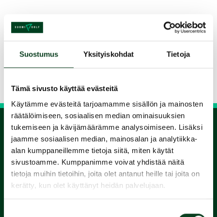
Jaa kurssi kaverille
Suostumus
Yksityiskohdat
Tietoja
Siirry takaisin hakuun
Tämä sivusto käyttää evästeitä
Käytämme evästeitä tarjoamamme sisällön ja mainosten
räätälöimiseen, sosiaalisen median ominaisuuksien
tukemiseen ja kävijämäärämme analysoimiseen. Lisäksi
jaamme sosiaalisen median, mainosalan ja analytiikka-
1.
alan kumppaneillemme tietoja siitä, miten käytät
sivustoamme. Kumppanimme voivat yhdistää näitä
Varaa
tietoja muihin tietoihin, joita olet antanut heille tai joita on
kerätty, kun olet käyttänyt heidän palvelujaan.
alkeiskurssi
Suostumuksen