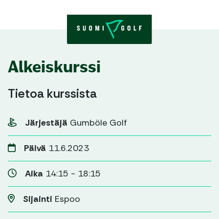
Skip to content
Alkeiskurssi
Tietoa kurssista
Järjestäjä
Gumböle Golf
Päivä
11.6.2023
Aika
14:15 - 18:15
Sijainti
Espoo