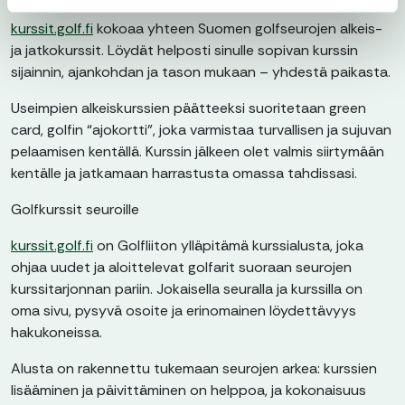
kurssit.golf.fi
kokoaa yhteen Suomen golfseurojen alkeis-
ja jatkokurssit. Löydät helposti sinulle sopivan kurssin
sijainnin, ajankohdan ja tason mukaan – yhdestä paikasta.
Useimpien alkeiskurssien päätteeksi suoritetaan green
card, golfin “ajokortti”, joka varmistaa turvallisen ja sujuvan
pelaamisen kentällä. Kurssin jälkeen olet valmis siirtymään
kentälle ja jatkamaan harrastusta omassa tahdissasi.
Golfkurssit seuroille
kurssit.golf.fi
on Golfliiton ylläpitämä kurssialusta, joka
ohjaa uudet ja aloittelevat golfarit suoraan seurojen
kurssitarjonnan pariin. Jokaisella seuralla ja kurssilla on
oma sivu, pysyvä osoite ja erinomainen löydettävyys
hakukoneissa.
Alusta on rakennettu tukemaan seurojen arkea: kurssien
lisääminen ja päivittäminen on helppoa, ja kokonaisuus