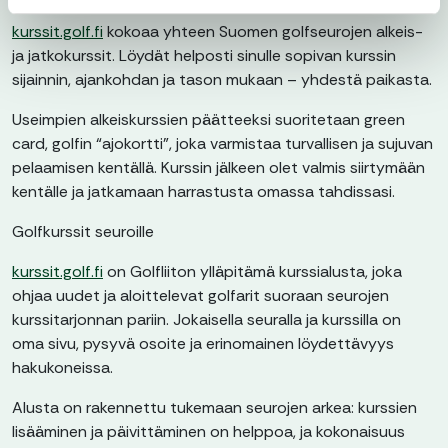
kurssit.golf.fi
kokoaa yhteen Suomen golfseurojen alkeis-
ja jatkokurssit. Löydät helposti sinulle sopivan kurssin
sijainnin, ajankohdan ja tason mukaan – yhdestä paikasta.
Useimpien alkeiskurssien päätteeksi suoritetaan green
card, golfin “ajokortti”, joka varmistaa turvallisen ja sujuvan
pelaamisen kentällä. Kurssin jälkeen olet valmis siirtymään
kentälle ja jatkamaan harrastusta omassa tahdissasi.
Golfkurssit seuroille
kurssit.golf.fi
on Golfliiton ylläpitämä kurssialusta, joka
ohjaa uudet ja aloittelevat golfarit suoraan seurojen
kurssitarjonnan pariin. Jokaisella seuralla ja kurssilla on
oma sivu, pysyvä osoite ja erinomainen löydettävyys
hakukoneissa.
Alusta on rakennettu tukemaan seurojen arkea: kurssien
lisääminen ja päivittäminen on helppoa, ja kokonaisuus