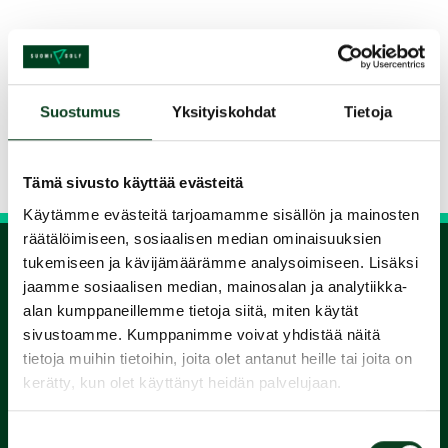
Jaa kurssi kaverille
Suostumus
Yksityiskohdat
Tietoja
Siirry takaisin hakuun
Tämä sivusto käyttää evästeitä
Käytämme evästeitä tarjoamamme sisällön ja mainosten
räätälöimiseen, sosiaalisen median ominaisuuksien
tukemiseen ja kävijämäärämme analysoimiseen. Lisäksi
jaamme sosiaalisen median, mainosalan ja analytiikka-
1.
alan kumppaneillemme tietoja siitä, miten käytät
sivustoamme. Kumppanimme voivat yhdistää näitä
Varaa
tietoja muihin tietoihin, joita olet antanut heille tai joita on
kerätty, kun olet käyttänyt heidän palvelujaan.
alkeiskurssi
Suostumuksen