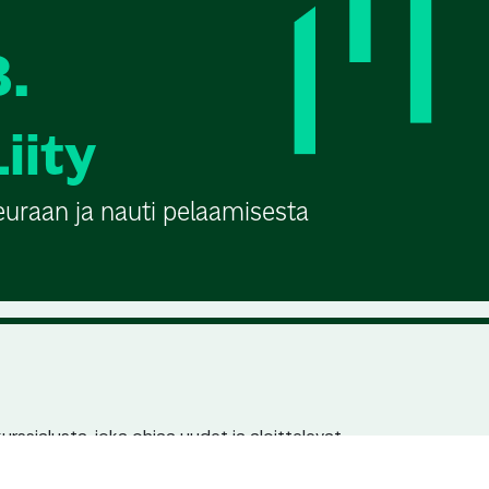
3.
Liity
euraan ja nauti pelaamisesta
urssialusta, joka ohjaa uudet ja aloittelevat
n pariin. Jokaisella seuralla ja kurssilla on
en löydettävyys hakukoneissa.