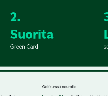
2.
Suorita
Green Card
s
Golfkurssit seuroille
en alkeis- ja
kurssit.golf.fi
on Golfliiton ylläpitämä k
ssin sijainnin,
golfarit suoraan seurojen kurssitarjonna
ta.
oma sivu, pysyvä osoite ja erinomain