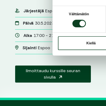
Suostumuksen
Järjestäjä
Espoon Golfseura
Välttämätön
valinta
Päivä
30.5.2023
Aika
17:00 - 21:00
Kiellä
Sijainti
Espoo
Ilmoittaudu kurssille seuran
sivulla