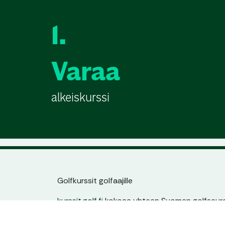
1.
Varaa
alkeiskurssi
Golfkurssit golfaajille
kurssit.golf.fi
kokoaa yhteen Suomen golfseuroj
jatkokurssit. Löydät helposti sinulle sopivan kur
ajankohdan ja tason mukaan – yhdestä paikas