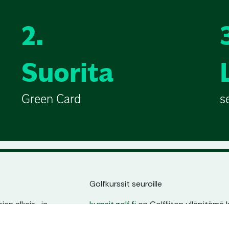
2.
Suorita
Green Card
s
Golfkurssit seuroille
en alkeis- ja
kurssit.golf.fi
on Golfliiton ylläpitämä k
ssin sijainnin,
golfarit suoraan seurojen kurssitarjonna
ta.
oma sivu, pysyvä osoite ja erinomain