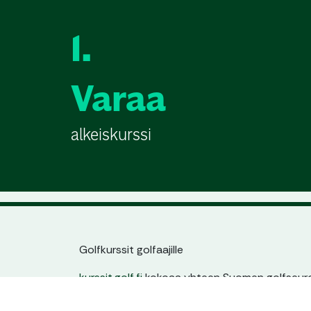
1.
Varaa
alkeiskurssi
Golfkurssit golfaajille
kurssit.golf.fi
kokoaa yhteen Suomen golfseuroj
jatkokurssit. Löydät helposti sinulle sopivan kur
ajankohdan ja tason mukaan – yhdestä paikas