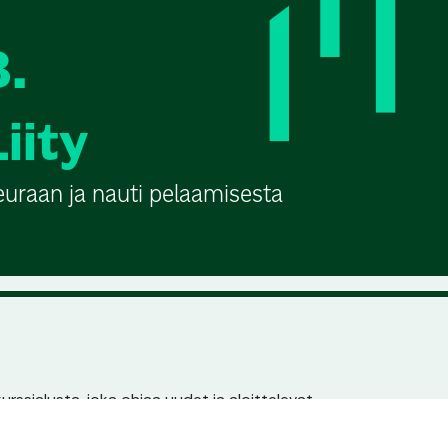
3.
Liity
euraan ja nauti pelaamisesta
urssialusta, joka ohjaa uudet ja aloittelevat
n pariin. Jokaisella seuralla ja kurssilla on
en löydettävyys hakukoneissa.