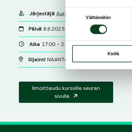
Suostumuksen
Järjestäjä
Aurinko Golf
Välttämätön
valinta
Päivä
8.6.2023
Aika
17:00 - 21:00
Kiellä
Sijainti
NAANTALI
Ilmoittaudu kurssille seuran
sivulla