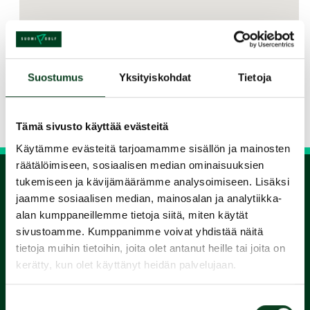
Jaa kurssi kaverille
Suostumus
Yksityiskohdat
Tietoja
Siirry takaisin hakuun
Tämä sivusto käyttää evästeitä
Käytämme evästeitä tarjoamamme sisällön ja mainosten
räätälöimiseen, sosiaalisen median ominaisuuksien
tukemiseen ja kävijämäärämme analysoimiseen. Lisäksi
jaamme sosiaalisen median, mainosalan ja analytiikka-
1.
alan kumppaneillemme tietoja siitä, miten käytät
sivustoamme. Kumppanimme voivat yhdistää näitä
Varaa
tietoja muihin tietoihin, joita olet antanut heille tai joita on
kerätty, kun olet käyttänyt heidän palvelujaan.
alkeiskurssi
Suostumuksen