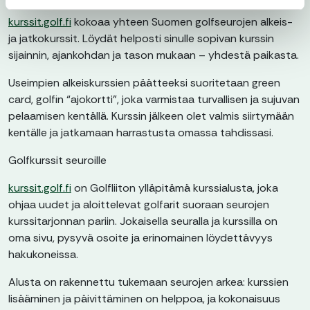
kurssit.golf.fi
kokoaa yhteen Suomen golfseurojen alkeis-
ja jatkokurssit. Löydät helposti sinulle sopivan kurssin
sijainnin, ajankohdan ja tason mukaan – yhdestä paikasta.
Useimpien alkeiskurssien päätteeksi suoritetaan green
card, golfin “ajokortti”, joka varmistaa turvallisen ja sujuvan
pelaamisen kentällä. Kurssin jälkeen olet valmis siirtymään
kentälle ja jatkamaan harrastusta omassa tahdissasi.
Golfkurssit seuroille
kurssit.golf.fi
on Golfliiton ylläpitämä kurssialusta, joka
ohjaa uudet ja aloittelevat golfarit suoraan seurojen
kurssitarjonnan pariin. Jokaisella seuralla ja kurssilla on
oma sivu, pysyvä osoite ja erinomainen löydettävyys
hakukoneissa.
Alusta on rakennettu tukemaan seurojen arkea: kurssien
lisääminen ja päivittäminen on helppoa, ja kokonaisuus