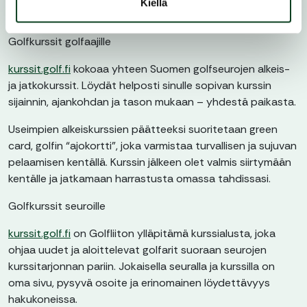
Kiellä
Golfkurssit golfaajille
kurssit.golf.fi
kokoaa yhteen Suomen golfseurojen alkeis-
ja jatkokurssit. Löydät helposti sinulle sopivan kurssin
sijainnin, ajankohdan ja tason mukaan – yhdestä paikasta.
Useimpien alkeiskurssien päätteeksi suoritetaan green
card, golfin “ajokortti”, joka varmistaa turvallisen ja sujuvan
pelaamisen kentällä. Kurssin jälkeen olet valmis siirtymään
kentälle ja jatkamaan harrastusta omassa tahdissasi.
Golfkurssit seuroille
kurssit.golf.fi
on Golfliiton ylläpitämä kurssialusta, joka
ohjaa uudet ja aloittelevat golfarit suoraan seurojen
kurssitarjonnan pariin. Jokaisella seuralla ja kurssilla on
oma sivu, pysyvä osoite ja erinomainen löydettävyys
hakukoneissa.