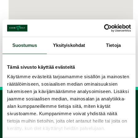
Suostumus
Yksityiskohdat
Tietoja
Jaa kurssi kaverille
Tämä sivusto käyttää evästeitä
Siirry takaisin hakuun
Käytämme evästeitä tarjoamamme sisällön ja mainosten
räätälöimiseen, sosiaalisen median ominaisuuksien
tukemiseen ja kävijämäärämme analysoimiseen. Lisäksi
jaamme sosiaalisen median, mainosalan ja analytiikka-
alan kumppaneillemme tietoja siitä, miten käytät
1.
sivustoamme. Kumppanimme voivat yhdistää näitä
tietoja muihin tietoihin, joita olet antanut heille tai joita on
Varaa
kerätty, kun olet käyttänyt heidän palvelujaan.