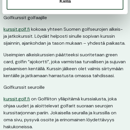
Kiellä
Golfkurssit golfaajille
kurssit.golf.fi
kokoaa yhteen Suomen golfseurojen alkeis-
ja jatkokurssit. Löydät helposti sinulle sopivan kurssin
sijainnin, ajankohdan ja tason mukaan – yhdestä paikasta.
Useimpien alkeiskurssien päätteeksi suoritetaan green
card, golfin “ajokortti”, joka varmistaa turvallisen ja sujuvan
pelaamisen kentällä. Kurssin jälkeen olet valmis siirtymään
kentälle ja jatkamaan harrastusta omassa tahdissasi.
Golfkurssit seuroille
kurssit.golf.fi
on Golfliiton ylläpitämä kurssialusta, joka
ohjaa uudet ja aloittelevat golfarit suoraan seurojen
kurssitarjonnan pariin. Jokaisella seuralla ja kurssilla on
oma sivu, pysyvä osoite ja erinomainen löydettävyys
hakukoneissa.