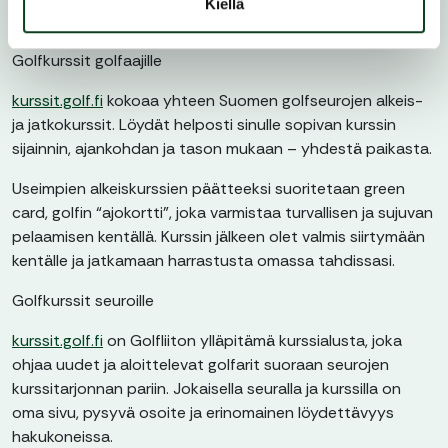
Kiellä
Golfkurssit golfaajille
kurssit.golf.fi
kokoaa yhteen Suomen golfseurojen alkeis-
ja jatkokurssit. Löydät helposti sinulle sopivan kurssin
sijainnin, ajankohdan ja tason mukaan – yhdestä paikasta.
Useimpien alkeiskurssien päätteeksi suoritetaan green
card, golfin “ajokortti”, joka varmistaa turvallisen ja sujuvan
pelaamisen kentällä. Kurssin jälkeen olet valmis siirtymään
kentälle ja jatkamaan harrastusta omassa tahdissasi.
Golfkurssit seuroille
kurssit.golf.fi
on Golfliiton ylläpitämä kurssialusta, joka
ohjaa uudet ja aloittelevat golfarit suoraan seurojen
kurssitarjonnan pariin. Jokaisella seuralla ja kurssilla on
oma sivu, pysyvä osoite ja erinomainen löydettävyys
hakukoneissa.