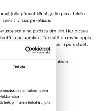
rssi, jolla pääset kiinni golfin perusteisiin.
iseen tiiviissä paketissa.
erusteista aina putista draiviin. Harjoittelu
si kentällä pelaamista. Tärkeää on myös oppia
urssin aiheina ovat mm. lähipelin perusteet,
jaksi sekä Green Card suorituksen.
Tietoja
 ominaisuuksien tukemiseen
tiikka-alan
ietoja muihin tietoihin, joita