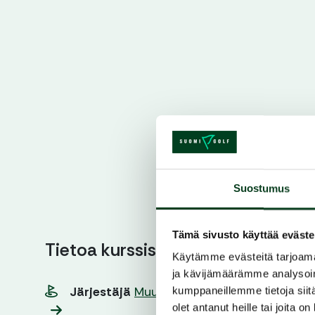
Suostumus
Tämä sivusto käyttää eväste
Tietoa kurssista
Käytämme evästeitä tarjoama
ja kävijämäärämme analysoim
Järjestäjä
Muuramen Golfseura
kumppaneillemme tietoja siitä
olet antanut heille tai joita o