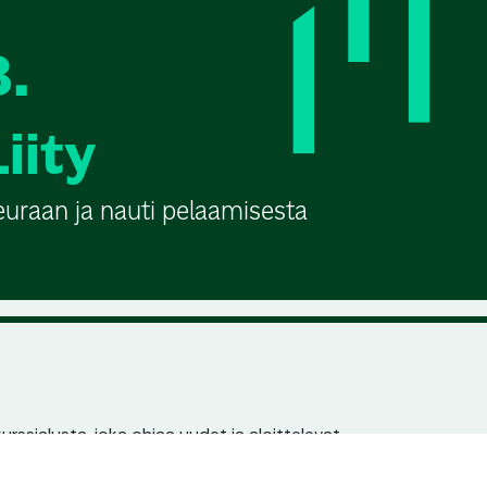
3.
Liity
euraan ja nauti pelaamisesta
urssialusta, joka ohjaa uudet ja aloittelevat
n pariin. Jokaisella seuralla ja kurssilla on
en löydettävyys hakukoneissa.