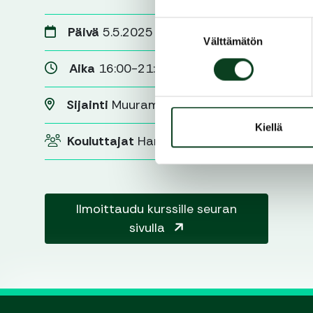
Suostumuksen
Päivä
5.5.2025
Välttämätön
valinta
Aika
16:00-21:00
Sijainti
Muurame, Keski-Suomi
Kiellä
Kouluttajat
Harri Thil
Ilmoittaudu kurssille seuran
sivulla