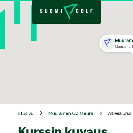
Muurame
Muurame, 
Etusivu
Muuramen Golfseura
Alkeiskurssi
Kurssin kuvaus