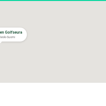
n Golfseura
Keski-Suomi