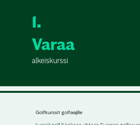
1.
Varaa
alkeiskurssi
Golfkurssit golfaajille
kurssit.golf.fi
kokoaa yhteen Suomen golfseuroj
jatkokurssit. Löydät helposti sinulle sopivan kur
ajankohdan ja tason mukaan – yhdestä paikas