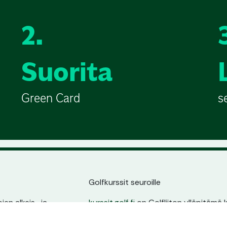
2.
Suorita
Green Card
s
Golfkurssit seuroille
en alkeis- ja
kurssit.golf.fi
on Golfliiton ylläpitämä k
ssin sijainnin,
golfarit suoraan seurojen kurssitarjonna
ta.
oma sivu, pysyvä osoite ja erinomain