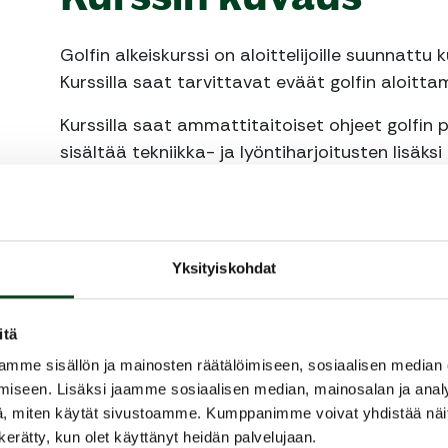
Golfin alkeiskurssi on aloittelijoille suunnattu ku
Kurssilla saat tarvittavat eväät golfin aloittam
Kurssilla saat ammattitaitoiset ohjeet golfin p
sisältää tekniikka- ja lyöntiharjoitusten lisäk
reipas, kaikkien kannalta mukavin, pelirytmi. K
pidemmät lyönnit, peliopetus sekä säännöt.
Hinta sisältää opetuksen ja välineet kurssin a
Yksityiskohdat
Kurssin kesto n. 5 tuntia
Lue lisää ilmoittautumisen yhteydessä
itä
mme sisällön ja mainosten räätälöimiseen, sosiaalisen median
Jaa kurssi kaverille
iseen. Lisäksi jaamme sosiaalisen median, mainosalan ja analy
, miten käytät sivustoamme. Kumppanimme voivat yhdistää näitä t
Siirry takaisin hakuun
n kerätty, kun olet käyttänyt heidän palvelujaan.