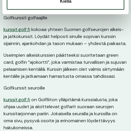
Kiellä
Golfkurssit golfaajille
kurssit.golf.fi
kokoaa yhteen Suomen golfseurojen alkeis-
ja jatkokurssit. Löydät helposti sinulle sopivan kurssin
sijainnin, ajankohdan ja tason mukaan – yhdestä paikasta.
Useimpien alkeiskurssien päätteeksi suoritetaan green
card, golfin “ajokortti”, joka varmistaa turvallisen ja sujuvan
pelaamisen kentällä. Kurssin jälkeen olet valmis siirtymään
kentälle ja jatkamaan harrastusta omassa tahdissasi.
Golfkurssit seuroille
kurssit.golf.fi
on Golfliiton ylläpitämä kurssialusta, joka
ohjaa uudet ja aloittelevat golfarit suoraan seurojen
kurssitarjonnan pariin. Jokaisella seuralla ja kurssilla on
oma sivu, pysyvä osoite ja erinomainen löydettävyys
hakukoneissa.