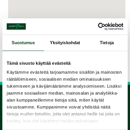
Suostumus
Yksityiskohdat
Tietoja
Jaa kurssi kaverille
Tämä sivusto käyttää evästeitä
Siirry takaisin hakuun
Käytämme evästeitä tarjoamamme sisällön ja mainosten
räätälöimiseen, sosiaalisen median ominaisuuksien
tukemiseen ja kävijämäärämme analysoimiseen. Lisäksi
jaamme sosiaalisen median, mainosalan ja analytiikka-
alan kumppaneillemme tietoja siitä, miten käytät
1.
sivustoamme. Kumppanimme voivat yhdistää näitä
tietoja muihin tietoihin, joita olet antanut heille tai joita on
Varaa
kerätty, kun olet käyttänyt heidän palvelujaan.