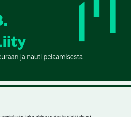
3.
Liity
euraan ja nauti pelaamisesta
urssialusta, joka ohjaa uudet ja aloittelevat
n pariin. Jokaisella seuralla ja kurssilla on
en löydettävyys hakukoneissa.