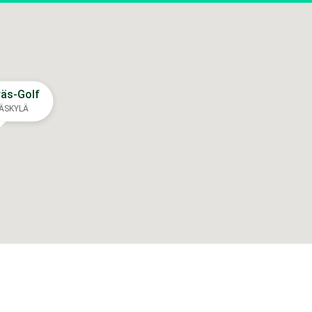
väs-Golf
ÄSKYLÄ