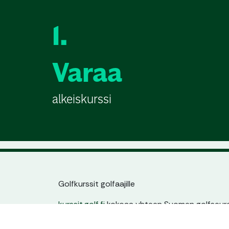
1.
Varaa
alkeiskurssi
Golfkurssit golfaajille
kurssit.golf.fi
kokoaa yhteen Suomen golfseuroj
jatkokurssit. Löydät helposti sinulle sopivan kur
ajankohdan ja tason mukaan – yhdestä paikas