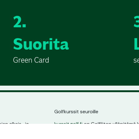
2.
Suorita
Green Card
s
Golfkurssit seuroille
en alkeis- ja
kurssit.golf.fi
on Golfliiton ylläpitämä k
ssin sijainnin,
golfarit suoraan seurojen kurssitarjonna
ta.
oma sivu, pysyvä osoite ja erinomain