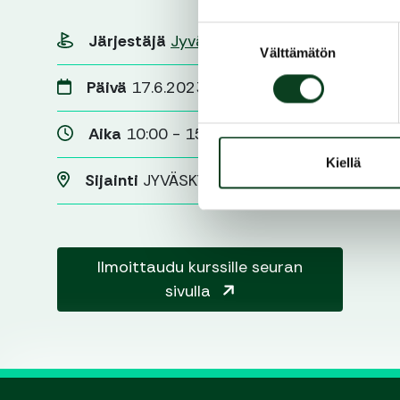
Suostumuksen
Järjestäjä
Jyväs-Golf
Välttämätön
valinta
Päivä
17.6.2023
Aika
10:00 - 15:00
Kiellä
Sijainti
JYVÄSKYLÄ
Ilmoittaudu kurssille seuran
sivulla