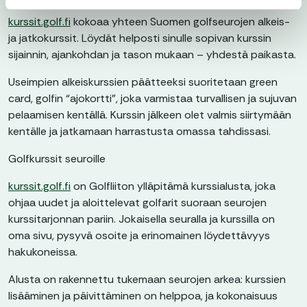
kurssit.golf.fi
kokoaa yhteen Suomen golfseurojen alkeis-
ja jatkokurssit. Löydät helposti sinulle sopivan kurssin
sijainnin, ajankohdan ja tason mukaan – yhdestä paikasta.
Useimpien alkeiskurssien päätteeksi suoritetaan green
card, golfin “ajokortti”, joka varmistaa turvallisen ja sujuvan
pelaamisen kentällä. Kurssin jälkeen olet valmis siirtymään
kentälle ja jatkamaan harrastusta omassa tahdissasi.
Golfkurssit seuroille
kurssit.golf.fi
on Golfliiton ylläpitämä kurssialusta, joka
ohjaa uudet ja aloittelevat golfarit suoraan seurojen
kurssitarjonnan pariin. Jokaisella seuralla ja kurssilla on
oma sivu, pysyvä osoite ja erinomainen löydettävyys
hakukoneissa.
Alusta on rakennettu tukemaan seurojen arkea: kurssien
lisääminen ja päivittäminen on helppoa, ja kokonaisuus