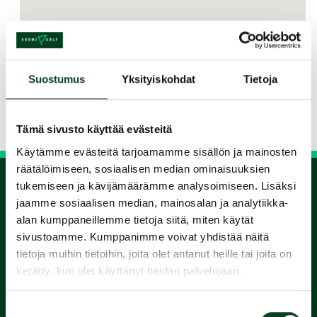
Jaa kurssi kaverille
Suostumus
Yksityiskohdat
Tietoja
Siirry takaisin hakuun
Tämä sivusto käyttää evästeitä
Käytämme evästeitä tarjoamamme sisällön ja mainosten
räätälöimiseen, sosiaalisen median ominaisuuksien
tukemiseen ja kävijämäärämme analysoimiseen. Lisäksi
jaamme sosiaalisen median, mainosalan ja analytiikka-
1.
alan kumppaneillemme tietoja siitä, miten käytät
sivustoamme. Kumppanimme voivat yhdistää näitä
Varaa
tietoja muihin tietoihin, joita olet antanut heille tai joita on
kerätty, kun olet käyttänyt heidän palvelujaan.
alkeiskurssi
Suostumuksen