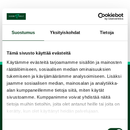
Jaa kurssi kaverille
Suostumus
Yksityiskohdat
Tietoja
Siirry takaisin hakuun
Tämä sivusto käyttää evästeitä
Käytämme evästeitä tarjoamamme sisällön ja mainosten
räätälöimiseen, sosiaalisen median ominaisuuksien
tukemiseen ja kävijämäärämme analysoimiseen. Lisäksi
jaamme sosiaalisen median, mainosalan ja analytiikka-
1.
alan kumppaneillemme tietoja siitä, miten käytät
sivustoamme. Kumppanimme voivat yhdistää näitä
Varaa
tietoja muihin tietoihin, joita olet antanut heille tai joita on
kerätty, kun olet käyttänyt heidän palvelujaan.
alkeiskurssi
Suostumuksen