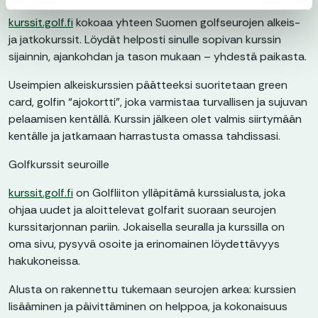
kurssit.golf.fi
kokoaa yhteen Suomen golfseurojen alkeis-
ja jatkokurssit. Löydät helposti sinulle sopivan kurssin
sijainnin, ajankohdan ja tason mukaan – yhdestä paikasta.
Useimpien alkeiskurssien päätteeksi suoritetaan green
card, golfin “ajokortti”, joka varmistaa turvallisen ja sujuvan
pelaamisen kentällä. Kurssin jälkeen olet valmis siirtymään
kentälle ja jatkamaan harrastusta omassa tahdissasi.
Golfkurssit seuroille
kurssit.golf.fi
on Golfliiton ylläpitämä kurssialusta, joka
ohjaa uudet ja aloittelevat golfarit suoraan seurojen
kurssitarjonnan pariin. Jokaisella seuralla ja kurssilla on
oma sivu, pysyvä osoite ja erinomainen löydettävyys
hakukoneissa.
Alusta on rakennettu tukemaan seurojen arkea: kurssien
lisääminen ja päivittäminen on helppoa, ja kokonaisuus