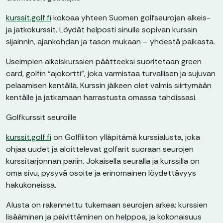
kurssit.golf.fi
kokoaa yhteen Suomen golfseurojen alkeis-
ja jatkokurssit. Löydät helposti sinulle sopivan kurssin
sijainnin, ajankohdan ja tason mukaan – yhdestä paikasta.
Useimpien alkeiskurssien päätteeksi suoritetaan green
card, golfin “ajokortti”, joka varmistaa turvallisen ja sujuvan
pelaamisen kentällä. Kurssin jälkeen olet valmis siirtymään
kentälle ja jatkamaan harrastusta omassa tahdissasi.
Golfkurssit seuroille
kurssit.golf.fi
on Golfliiton ylläpitämä kurssialusta, joka
ohjaa uudet ja aloittelevat golfarit suoraan seurojen
kurssitarjonnan pariin. Jokaisella seuralla ja kurssilla on
oma sivu, pysyvä osoite ja erinomainen löydettävyys
hakukoneissa.
Alusta on rakennettu tukemaan seurojen arkea: kurssien
lisääminen ja päivittäminen on helppoa, ja kokonaisuus