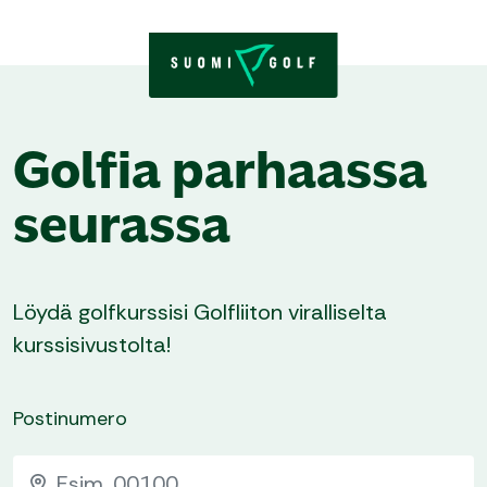
Skip to content
Golfia parhaassa
seurassa
Löydä golfkurssisi Golfliiton viralliselta
kurssisivustolta!
Postinumero