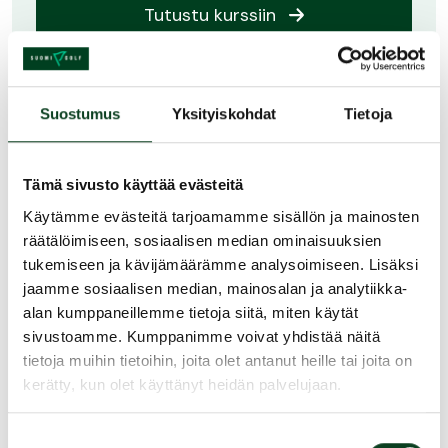
Tutustu kurssiin
Starttipaketti -alkeiskurssit
Suostumus
Yksityiskohdat
Tietoja
Kankaisten Golfissa
Kankaisten Golf
Tämä sivusto käyttää evästeitä
26.4.–9.9.2026
Käytämme evästeitä tarjoamamme sisällön ja mainosten
räätälöimiseen, sosiaalisen median ominaisuuksien
Masku
tukemiseen ja kävijämäärämme analysoimiseen. Lisäksi
jaamme sosiaalisen median, mainosalan ja analytiikka-
alan kumppaneillemme tietoja siitä, miten käytät
Tutustu kurssiin
sivustoamme. Kumppanimme voivat yhdistää näitä
tietoja muihin tietoihin, joita olet antanut heille tai joita on
kerätty, kun olet käyttänyt heidän palvelujaan.
Green card- ja taitoharjoittelu-kurssit
Suostumuksen